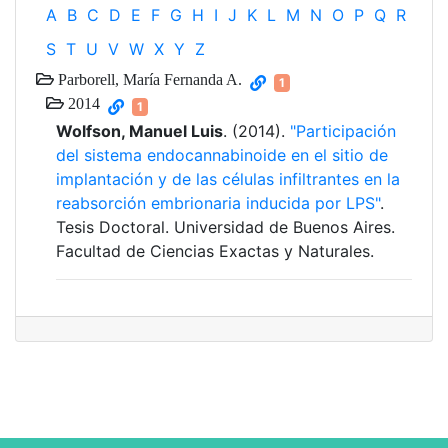
A
B
C
D
E
F
G
H
I
J
K
L
M
N
O
P
Q
R
S
T
U
V
W
X
Y
Z
Parborell, María Fernanda A.
1
2014
1
Wolfson, Manuel Luis
. (2014).
"Participación
del sistema endocannabinoide en el sitio de
implantación y de las células infiltrantes en la
reabsorción embrionaria inducida por LPS"
.
Tesis Doctoral. Universidad de Buenos Aires.
Facultad de Ciencias Exactas y Naturales.