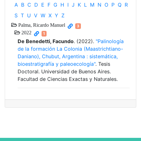
A
B
C
D
E
F
G
H
I
J
K
L
M
N
O
P
Q
R
S
T
U
V
W
X
Y
Z
Palma, Ricardo Manuel
3
2022
1
De Benedetti, Facundo
. (2022).
"Palinología
de la formación La Colonia (Maastrichtiano-
Daniano), Chubut, Argentina : sistemática,
bioestratigrafía y paleoecología"
. Tesis
Doctoral. Universidad de Buenos Aires.
Facultad de Ciencias Exactas y Naturales.