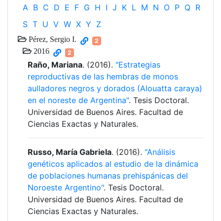
A
B
C
D
E
F
G
H
I
J
K
L
M
N
O
P
Q
R
S
T
U
V
W
X
Y
Z
Pérez, Sergio I.
2
2016
2
Raño, Mariana
. (2016).
"Estrategias
reproductivas de las hembras de monos
aulladores negros y dorados (Alouatta caraya)
en el noreste de Argentina"
. Tesis Doctoral.
Universidad de Buenos Aires. Facultad de
Ciencias Exactas y Naturales.
Russo, María Gabriela
. (2016).
"Análisis
genéticos aplicados al estudio de la dinámica
de poblaciones humanas prehispánicas del
Noroeste Argentino"
. Tesis Doctoral.
Universidad de Buenos Aires. Facultad de
Ciencias Exactas y Naturales.