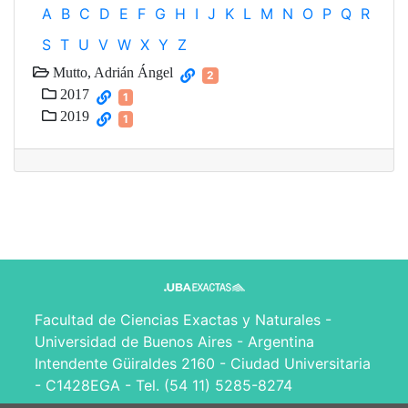
A
B
C
D
E
F
G
H
I
J
K
L
M
N
O
P
Q
R
S
T
U
V
W
X
Y
Z
Mutto, Adrián Ángel
2
2017
1
2019
1
Facultad de Ciencias Exactas y Naturales -
Universidad de Buenos Aires - Argentina
Intendente Güiraldes 2160 - Ciudad Universitaria
- C1428EGA - Tel. (54 11) 5285-8274