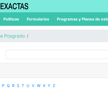
Políticas
Formularios
Programas y Planes de est
de Posgrado
P
Q
R
S
T
U
V
W
X
Y
Z