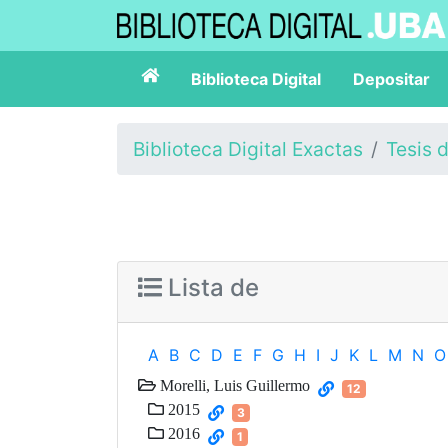
Biblioteca Digital
Depositar
Biblioteca Digital Exactas
Tesis 
Lista de
A
B
C
D
E
F
G
H
I
J
K
L
M
N
O
Morelli, Luis Guillermo
12
2015
3
2016
1