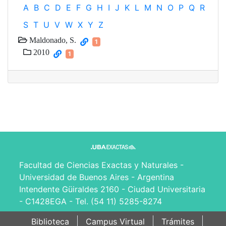
A
B
C
D
E
F
G
H
I
J
K
L
M
N
O
P
Q
R
S
T
U
V
W
X
Y
Z
Maldonado, S.
1
2010
1
Facultad de Ciencias Exactas y Naturales -
Universidad de Buenos Aires - Argentina
Intendente Güiraldes 2160 - Ciudad Universitaria
- C1428EGA - Tel. (54 11) 5285-8274
Biblioteca
Campus Virtual
Trámites