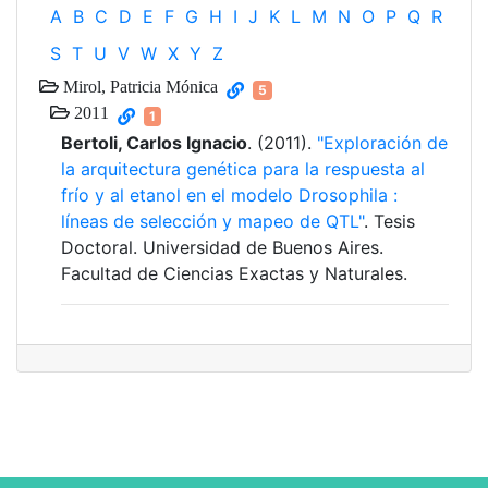
A
B
C
D
E
F
G
H
I
J
K
L
M
N
O
P
Q
R
S
T
U
V
W
X
Y
Z
Mirol, Patricia Mónica
5
2011
1
Bertoli, Carlos Ignacio
. (2011).
"Exploración de
la arquitectura genética para la respuesta al
frío y al etanol en el modelo Drosophila :
líneas de selección y mapeo de QTL"
. Tesis
Doctoral. Universidad de Buenos Aires.
Facultad de Ciencias Exactas y Naturales.