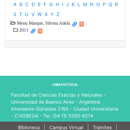
A
B
C
D
E
F
G
H
I
J
K
L
M
N
O
P
Q
R
S
T
U
V
W
X
Y
Z
Menu Marque, Silvina Adela
1
2011
1
Facultad de Ciencias Exactas y Naturales -
Universidad de Buenos Aires - Argentina
Intendente Güiraldes 2160 - Ciudad Universitaria
- C1428EGA - Tel. (54 11) 5285-8274
Biblioteca
Campus Virtual
Trámites