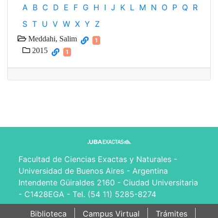
A
B
C
D
E
F
G
H
I
J
K
L
M
N
O
P
Q
R
S
T
U
V
W
X
Y
Z
Meddahi, Salim
1
2015
1
Facultad de Ciencias Exactas y Naturales -
Universidad de Buenos Aires - Argentina
Intendente Güiraldes 2160 - Ciudad Universitaria
- C1428EGA - Tel. (54 11) 5285-8274
Biblioteca
Campus Virtual
Trámites