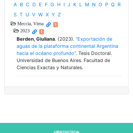
A
B
C
D
E
F
G
H
I
J
K
L
M
N
O
P
Q
R
S
T
U
V
W
X
Y
Z
Meccia, Virna
1
2023
1
Berden, Giuliana
. (2023).
"Exportación de
aguas de la plataforma continental Argentina
hacia el océano profundo"
. Tesis Doctoral.
Universidad de Buenos Aires. Facultad de
Ciencias Exactas y Naturales.