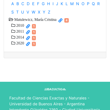
A
B
C
D
E
F
G
H
I
J
K
L
M
N
O
P
Q
R
S
T
U
V
W
X
Y
Z
Matulewicz, María Cristina
4
2010
1
2011
1
2014
1
2020
1
Facultad de Ciencias Exactas y Naturales -
Universidad de Buenos Aires - Argentina
Intendente Güiraldes 2160 - Ciudad Universitaria