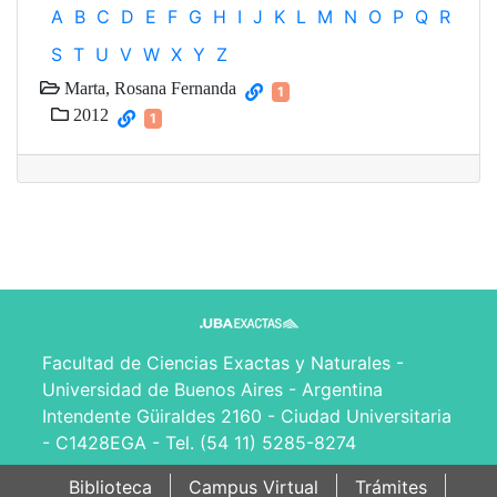
A
B
C
D
E
F
G
H
I
J
K
L
M
N
O
P
Q
R
S
T
U
V
W
X
Y
Z
Marta, Rosana Fernanda
1
2012
1
Facultad de Ciencias Exactas y Naturales -
Universidad de Buenos Aires - Argentina
Intendente Güiraldes 2160 - Ciudad Universitaria
- C1428EGA - Tel. (54 11) 5285-8274
Biblioteca
Campus Virtual
Trámites