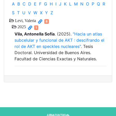
A
B
C
D
E
F
G
H
I
J
K
L
M
N
O
P
Q
R
S
T
U
V
W
X
Y
Z
Levi, Valeria
8
2025
1
Vila, Antonella Sofía
. (2025).
"Hacia un atlas
subcelular y funcional de AKT : descifrando el
rol de AKT en speckles nucleares"
. Tesis
Doctoral. Universidad de Buenos Aires.
Facultad de Ciencias Exactas y Naturales.