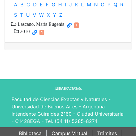
A
B
C
D
E
F
G
H
I
J
K
L
M
N
O
P
Q
R
S
T
U
V
W
X
Y
Z
Lascano, María Eugenia
1
2010
1
Facultad de Ciencias Exactas y Naturales -
Universidad de Buenos Aires - Argentina
Intendente Güiraldes 2160 - Ciudad Universitaria
- C1428EGA - Tel. (54 11) 5285-8274
Biblioteca
Campus Virtual
Trámites