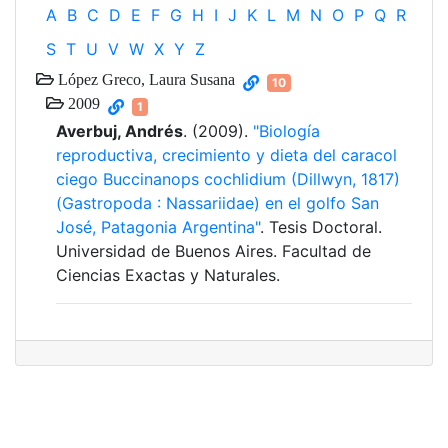
A
B
C
D
E
F
G
H
I
J
K
L
M
N
O
P
Q
R
S
T
U
V
W
X
Y
Z
López Greco, Laura Susana
10
2009
1
Averbuj, Andrés
. (2009).
"Biología
reproductiva, crecimiento y dieta del caracol
ciego Buccinanops cochlidium (Dillwyn, 1817)
(Gastropoda : Nassariidae) en el golfo San
José, Patagonia Argentina"
. Tesis Doctoral.
Universidad de Buenos Aires. Facultad de
Ciencias Exactas y Naturales.