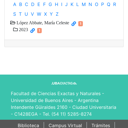
A
B
C
D
E
F
G
H
I
J
K
L
M
N
O
P
Q
R
S
T
U
V
W
X
Y
Z
López Abbate, María Celeste
1
2023
1
Facultad de Ciencias Exactas y Naturales -
Universidad de Buenos Aires - Argentina
Intendente Güiraldes 2160 - Ciudad Universitaria
- C1428EGA - Tel. (54 11) 5285-8274
Biblioteca
Campus Virtual
Trámites