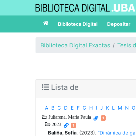
Biblioteca Digital
Depositar
Biblioteca Digital Exactas
Tesis 
Lista de
A
B
C
D
E
F
G
H
I
J
K
L
M
N
O
Juliarena, María Paula
1
2023
1
Baliña, Sofía
. (2023).
"Dinámica de ga