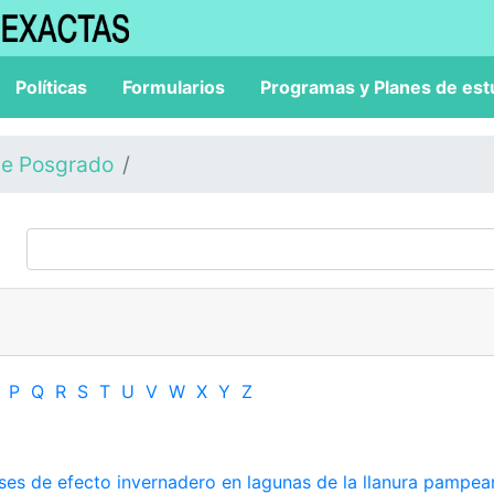
Políticas
Formularios
Programas y Planes de est
de Posgrado
P
Q
R
S
T
U
V
W
X
Y
Z
ses de efecto invernadero en lagunas de la llanura pampea