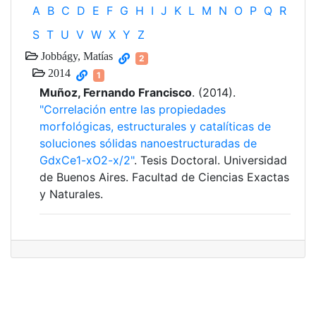
A
B
C
D
E
F
G
H
I
J
K
L
M
N
O
P
Q
R
S
T
U
V
W
X
Y
Z
Jobbágy, Matías
2
2014
1
Muñoz, Fernando Francisco
. (2014).
"Correlación entre las propiedades
morfológicas, estructurales y catalíticas de
soluciones sólidas nanoestructuradas de
GdxCe1-xO2-x/2"
. Tesis Doctoral. Universidad
de Buenos Aires. Facultad de Ciencias Exactas
y Naturales.