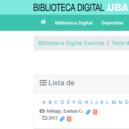
Biblioteca Digital
Depositar
Biblioteca Digital Exactas
Tesis 
Lista de
A
B
C
D
E
F
G
H
I
J
K
L
M
N
O
Jobbagy, Esteban G.
1
2015
1