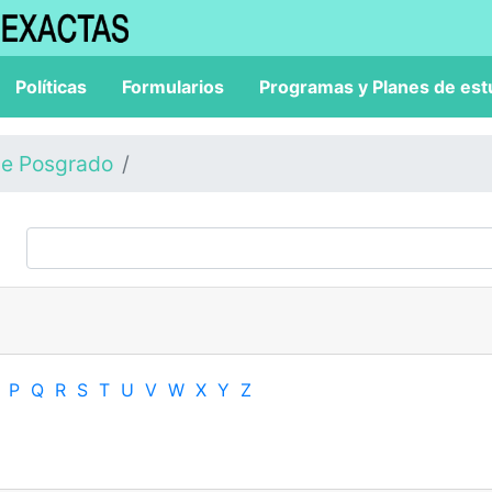
Políticas
Formularios
Programas y Planes de est
de Posgrado
P
Q
R
S
T
U
V
W
X
Y
Z