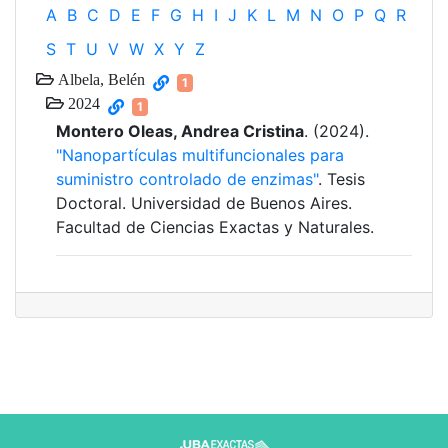
A
B
C
D
E
F
G
H
I
J
K
L
M
N
O
P
Q
R
S
T
U
V
W
X
Y
Z
Albela, Belén
1
2024
1
Montero Oleas, Andrea Cristina
. (2024).
"Nanopartículas multifuncionales para
suministro controlado de enzimas"
. Tesis
Doctoral. Universidad de Buenos Aires.
Facultad de Ciencias Exactas y Naturales.