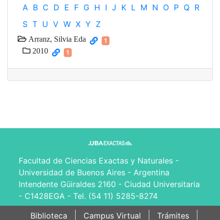
A
B
C
D
E
F
G
H
I
J
K
L
M
N
O
P
Q
R
S
T
U
V
W
X
Y
Z
Arranz, Silvia Eda
1
2010
1
Facultad de Ciencias Exactas y Naturales -
Universidad de Buenos Aires - Argentina
Intendente Güiraldes 2160 - Ciudad Universitaria
- C1428EGA - Tel. (54 11) 5285-8274
Biblioteca
Campus Virtual
Trámites