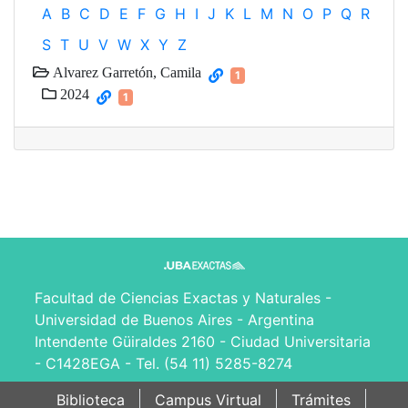
A
B
C
D
E
F
G
H
I
J
K
L
M
N
O
P
Q
R
S
T
U
V
W
X
Y
Z
Alvarez Garretón, Camila
1
2024
1
Facultad de Ciencias Exactas y Naturales -
Universidad de Buenos Aires - Argentina
Intendente Güiraldes 2160 - Ciudad Universitaria
- C1428EGA - Tel. (54 11) 5285-8274
Biblioteca
Campus Virtual
Trámites