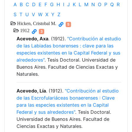
A
B
C
D
E
F
G
H
I
J
K
L
M
N
O
P
Q
R
S
T
U
V
W
X
Y
Z
Hicken, Cristobal M.
5
1912
3
Acevedo, Axa
. (1912).
"Contribución al estudio
de las Labiadas bonarenses : clave para las
especies existentes en la Capital Federal y sus
alrededores"
. Tesis Doctoral. Universidad de
Buenos Aires. Facultad de Ciencias Exactas y
Naturales.
Acevedo, Lía
. (1912).
"Contribución al estudio
de las Escrofulariáceas bonaerenses : Clave
para las especies existentes en la Capital
Federal y sus alrededores"
. Tesis Doctoral.
Universidad de Buenos Aires. Facultad de
Ciencias Exactas y Naturales.