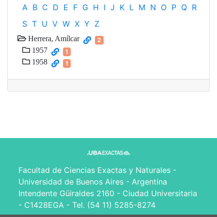
A
B
C
D
E
F
G
H
I
J
K
L
M
N
O
P
Q
R
S
T
U
V
W
X
Y
Z
Herrera, Amílcar
2
1957
1
1958
1
Facultad de Ciencias Exactas y Naturales -
Universidad de Buenos Aires - Argentina
Intendente Güiraldes 2160 - Ciudad Universitaria
- C1428EGA - Tel. (54 11) 5285-8274