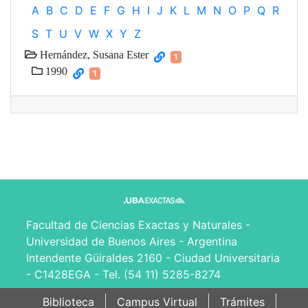
A
B
C
D
E
F
G
H
I
J
K
L
M
N
O
P
Q
R
S
T
U
V
W
X
Y
Z
Hernández, Susana Ester
1
1990
1
Facultad de Ciencias Exactas y Naturales -
Universidad de Buenos Aires - Argentina
Intendente Güiraldes 2160 - Ciudad Universitaria
- C1428EGA - Tel. (54 11) 5285-8274
Biblioteca
Campus Virtual
Trámites