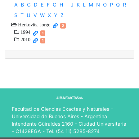
A
B
C
D
E
F
G
H
I
J
K
L
M
N
O
P
Q
R
S
T
U
V
W
X
Y
Z
Herkovits, Jorge
2
1994
1
2010
1
Facultad de Ciencias Exactas y Naturales -
Universidad de Buenos Aires - Argentina
Intendente Güiraldes 2160 - Ciudad Universitaria
- C1428EGA - Tel. (54 11) 5285-8274