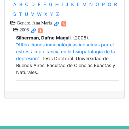
A
B
C
D
E
F
G
H
I
J
K
L
M
N
O
P
Q
R
S
T
U
V
W
X
Y
Z
Genaro, Ana María
6
2006
1
Silberman, Dafne Magalí
. (2006).
"Alteraciones inmunológicas inducidas por el
estrés : Importancia en la fisiopatología de la
depresión"
. Tesis Doctoral. Universidad de
Buenos Aires. Facultad de Ciencias Exactas y
Naturales.