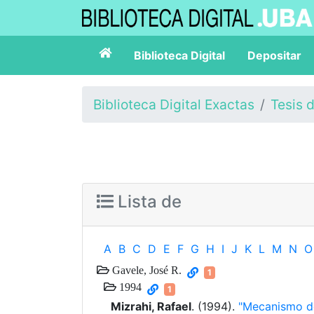
Biblioteca Digital
Depositar
Biblioteca Digital Exactas
Tesis 
Lista de
A
B
C
D
E
F
G
H
I
J
K
L
M
N
O
Gavele, José R.
1
1994
1
Mizrahi, Rafael
. (1994).
"Mecanismo de