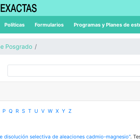
Políticas
Formularios
Programas y Planes de est
de Posgrado
P
Q
R
S
T
U
V
W
X
Y
Z
 disolución selectiva de aleaciones cadmio-magnesio"
. Te