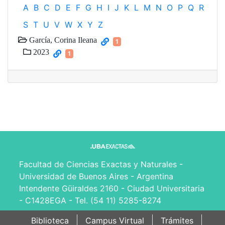
A
B
C
D
E
F
G
H
I
J
K
L
M
N
O
P
Q
R
S
T
U
V
W
X
Y
Z
García, Corina Ileana
1
2023
1
Facultad de Ciencias Exactas y Naturales -
Universidad de Buenos Aires - Argentina
Intendente Güiraldes 2160 - Ciudad Universitaria
- C1428EGA - Tel. (54 11) 5285-8274
Biblioteca
Campus Virtual
Trámites