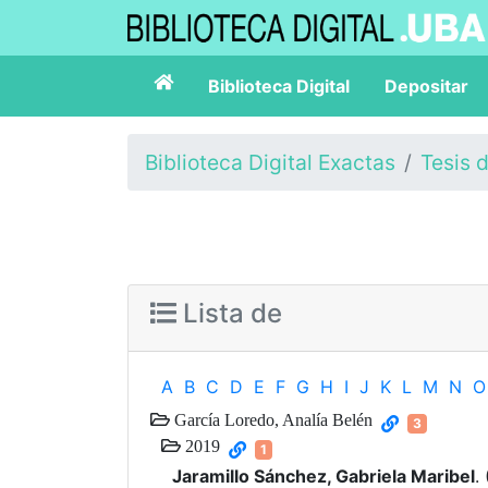
Biblioteca Digital
Depositar
Biblioteca Digital Exactas
Tesis 
Lista de
A
B
C
D
E
F
G
H
I
J
K
L
M
N
O
García Loredo, Analía Belén
3
2019
1
Jaramillo Sánchez, Gabriela Maribel
.