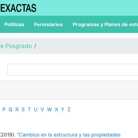
Políticas
Formularios
Programas y Planes de est
de Posgrado
P
Q
R
S
T
U
V
W
X
Y
Z
 (2019).
"Cambios en la estructura y las propiedades