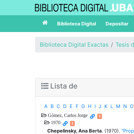
Biblioteca Digital
Depositar
Biblioteca Digital Exactas
Tesis 
Lista de
A
B
C
D
E
F
G
H
I
J
K
L
M
N
O
Gómez, Carlos Jorge
1
1970
1
Chepelinsky, Ana Berta
. (1970).
"Prop