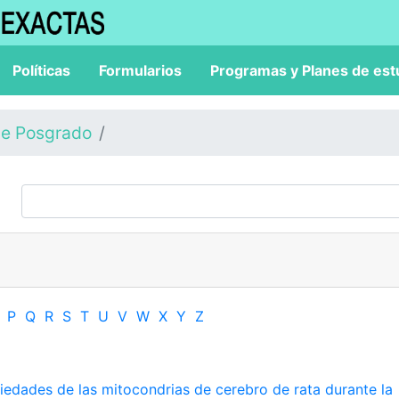
Políticas
Formularios
Programas y Planes de est
de Posgrado
P
Q
R
S
T
U
V
W
X
Y
Z
iedades de las mitocondrias de cerebro de rata durante la