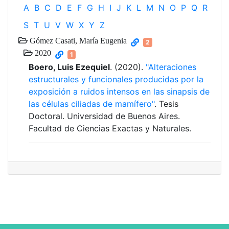
A
B
C
D
E
F
G
H
I
J
K
L
M
N
O
P
Q
R
S
T
U
V
W
X
Y
Z
Gómez Casati, María Eugenia
2
2020
1
Boero, Luis Ezequiel
. (2020).
"Alteraciones
estructurales y funcionales producidas por la
exposición a ruidos intensos en las sinapsis de
las células ciliadas de mamífero"
. Tesis
Doctoral. Universidad de Buenos Aires.
Facultad de Ciencias Exactas y Naturales.