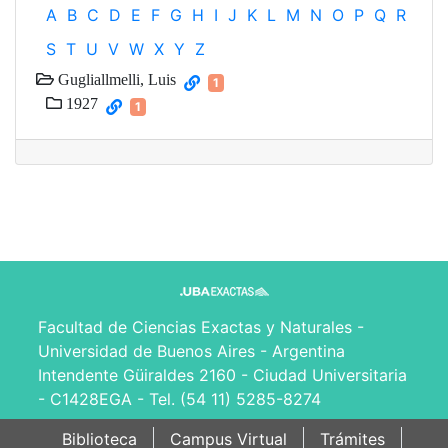
A
B
C
D
E
F
G
H
I
J
K
L
M
N
O
P
Q
R
S
T
U
V
W
X
Y
Z
Gugliallmelli, Luis
1
1927
1
Facultad de Ciencias Exactas y Naturales -
Universidad de Buenos Aires - Argentina
Intendente Güiraldes 2160 - Ciudad Universitaria
- C1428EGA - Tel. (54 11) 5285-8274
Biblioteca
Campus Virtual
Trámites