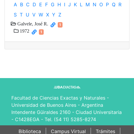
A
B
C
D
E
F
G
H
I
J
K
L
M
N
O
P
Q
R
S
T
U
V
W
X
Y
Z
Galvele, José R.
1
1972
1
Facultad de Ciencias Exactas y Naturales -
Universidad de Buenos Aires - Argentina
Intendente Güiraldes 2160 - Ciudad Universitaria
- C1428EGA - Tel. (54 11) 5285-8274
Biblioteca
Campus Virtual
Trámites