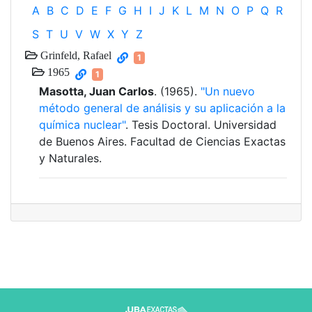
A
B
C
D
E
F
G
H
I
J
K
L
M
N
O
P
Q
R
S
T
U
V
W
X
Y
Z
Grinfeld, Rafael
1
1965
1
Masotta, Juan Carlos
. (1965).
"Un nuevo
método general de análisis y su aplicación a la
química nuclear"
. Tesis Doctoral. Universidad
de Buenos Aires. Facultad de Ciencias Exactas
y Naturales.