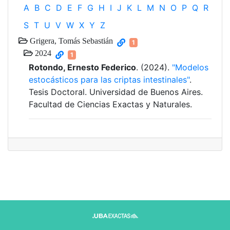
A
B
C
D
E
F
G
H
I
J
K
L
M
N
O
P
Q
R
S
T
U
V
W
X
Y
Z
Grigera, Tomás Sebastián
1
2024
1
Rotondo, Ernesto Federico
. (2024).
"Modelos
estocásticos para las criptas intestinales"
.
Tesis Doctoral. Universidad de Buenos Aires.
Facultad de Ciencias Exactas y Naturales.