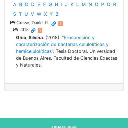
A
B
C
D
E
F
G
H
I
J
K
L
M
N
O
P
Q
R
S
T
U
V
W
X
Y
Z
Grasso, Daniel H.
1
2018
1
Ghio, Silvina
. (2018).
"Prospección y
caracterización de bacterias celulolíticas y
hemicelulolíticas"
. Tesis Doctoral. Universidad
de Buenos Aires. Facultad de Ciencias Exactas
y Naturales.