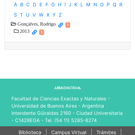
A
B
C
D
E
F
G
H
I
J
K
L
M
N
O
P
Q
R
S
T
U
V
W
X
Y
Z
Gonçalves, Rodrigo
1
2013
1
Facultad de Ciencias Exactas y Naturales -
Universidad de Buenos Aires - Argentina
Intendente Güiraldes 2160 - Ciudad Universitaria
- C1428EGA - Tel. (54 11) 5285-8274
Biblioteca
Campus Virtual
Trámites