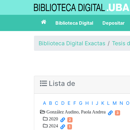
Biblioteca Digital
Depositar
Biblioteca Digital Exactas
Tesis 
Lista de
A
B
C
D
E
F
G
H
I
J
K
L
M
N
O
González Audino, Paola Andrea
3
2020
2
2024
1