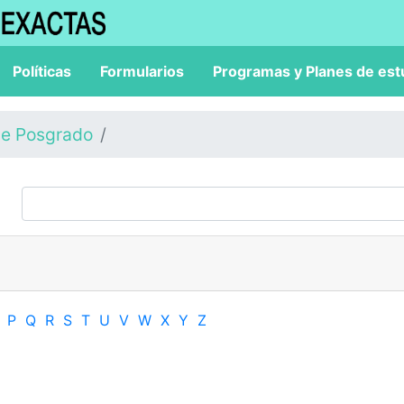
Políticas
Formularios
Programas y Planes de est
de Posgrado
P
Q
R
S
T
U
V
W
X
Y
Z