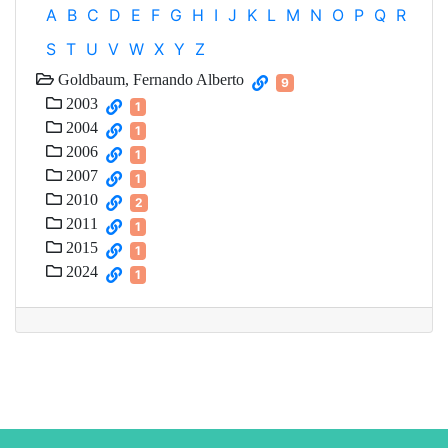
A
B
C
D
E
F
G
H
I
J
K
L
M
N
O
P
Q
R
S
T
U
V
W
X
Y
Z
Goldbaum, Fernando Alberto
9
2003
1
2004
1
2006
1
2007
1
2010
2
2011
1
2015
1
2024
1