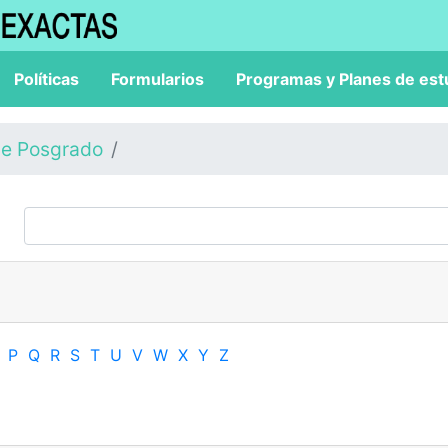
Políticas
Formularios
Programas y Planes de est
de Posgrado
P
Q
R
S
T
U
V
W
X
Y
Z