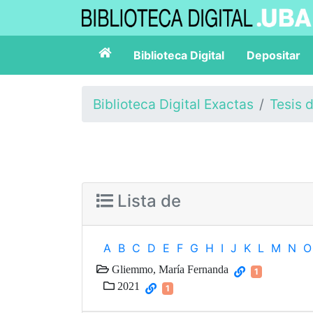
Biblioteca Digital
Depositar
Biblioteca Digital Exactas
Tesis 
Lista de
A
B
C
D
E
F
G
H
I
J
K
L
M
N
O
Gliemmo, María Fernanda
1
2021
1