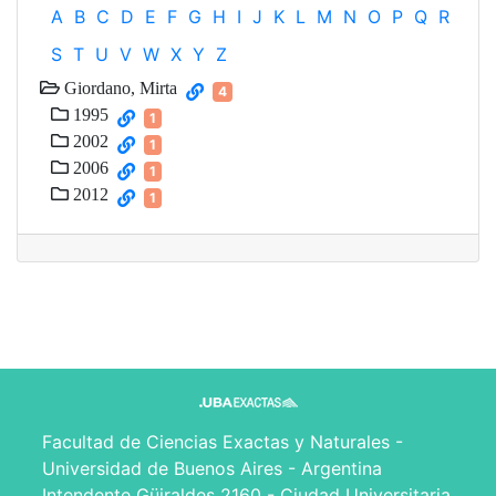
A
B
C
D
E
F
G
H
I
J
K
L
M
N
O
P
Q
R
S
T
U
V
W
X
Y
Z
Giordano, Mirta
4
1995
1
2002
1
2006
1
2012
1
Facultad de Ciencias Exactas y Naturales -
Universidad de Buenos Aires - Argentina
Intendente Güiraldes 2160 - Ciudad Universitaria