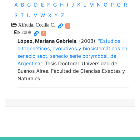
A
B
C
D
E
F
G
H
I
J
K
L
M
N
O
P
Q
R
S
T
U
V
W
X
Y
Z
Xifreda, Cecilia C.
1
2008
1
López, Mariana Gabriela
. (2008).
"Estudios
citogenéticos, evolutivos y biosistemáticos en
senecio sect. senecio serie corymbosi, de
Argentina"
. Tesis Doctoral. Universidad de
Buenos Aires. Facultad de Ciencias Exactas y
Naturales.