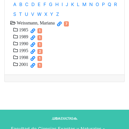
A
B
C
D
E
F
G
H
I
J
K
L
M
N
O
P
Q
R
S
T
U
V
W
X
Y
Z
Weissmann, Mariana
7
1985
1
1989
1
1990
1
1995
2
1998
1
2001
1
Facultad de Ciencias Exactas y Naturales -