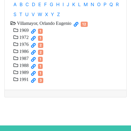
A
B
C
D
E
F
G
H
I
J
K
L
M
N
O
P
Q
R
S
T
U
V
W
X
Y
Z
Villamayor, Orlando Eugenio
12
1969
1
1972
1
1976
2
1986
2
1987
1
1988
1
1989
1
1991
3