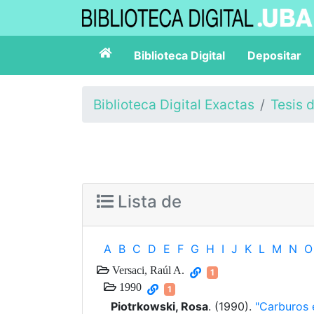
Biblioteca Digital
Depositar
Biblioteca Digital Exactas
Tesis 
Lista de
A
B
C
D
E
F
G
H
I
J
K
L
M
N
O
Versaci, Raúl A.
1
1990
1
Piotrkowski, Rosa
. (1990).
"Carburos 