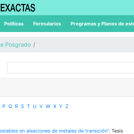
Políticas
Formularios
Programas y Planes de est
de Posgrado
P
Q
R
S
T
U
V
W
X
Y
Z
estables en aleaciones de metales de transición"
. Tesis