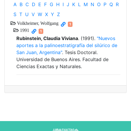
A
B
C
D
E
F
G
H
I
J
K
L
M
N
O
P
Q
R
S
T
U
V
W
X
Y
Z
Volkheimer, Wolfgang
1
1991
1
Rubinstein, Claudia Viviana
. (1991).
"Nuevos
aportes a la palinoestratigrafía del silúrico de
San Juan, Argentina"
. Tesis Doctoral.
Universidad de Buenos Aires. Facultad de
Ciencias Exactas y Naturales.