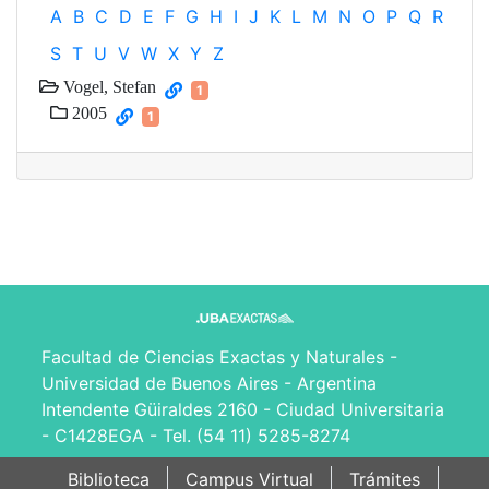
A
B
C
D
E
F
G
H
I
J
K
L
M
N
O
P
Q
R
S
T
U
V
W
X
Y
Z
Vogel, Stefan
1
2005
1
Facultad de Ciencias Exactas y Naturales -
Universidad de Buenos Aires - Argentina
Intendente Güiraldes 2160 - Ciudad Universitaria
- C1428EGA - Tel. (54 11) 5285-8274
Biblioteca
Campus Virtual
Trámites