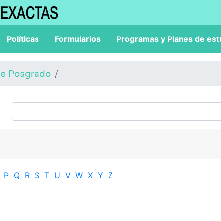
Políticas
Formularios
Programas y Planes de est
de Posgrado
P
Q
R
S
T
U
V
W
X
Y
Z