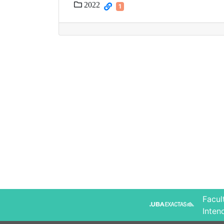
2022
1
Facul
Inten