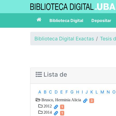
Biblioteca Digital
Depositar
Biblioteca Digital Exactas
Tesis 
Lista de
A
B
C
D
E
F
G
H
I
J
K
L
M
N
O
Brusco, Herminia Alicia
3
2012
1
2014
1