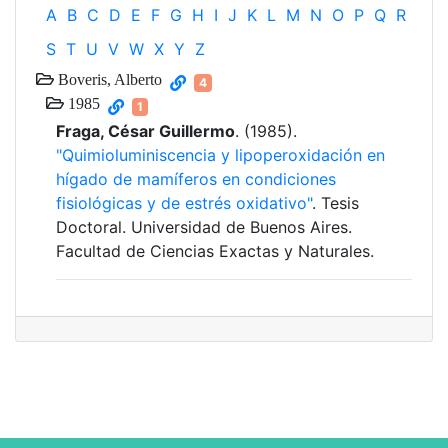
A
B
C
D
E
F
G
H
I
J
K
L
M
N
O
P
Q
R
S
T
U
V
W
X
Y
Z
Boveris, Alberto
4
1985
1
Fraga, César Guillermo
. (1985).
"Quimioluminiscencia y lipoperoxidación en
hígado de mamíferos en condiciones
fisiológicas y de estrés oxidativo"
. Tesis
Doctoral. Universidad de Buenos Aires.
Facultad de Ciencias Exactas y Naturales.